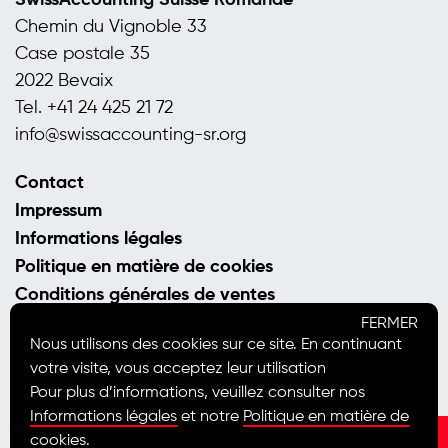
SwissAccounting Suisse Romande
LinkedIn
Chemin du Vignoble 33
de
Case postale 35
SwissAcc
2022 Bevaix
Suisse
Tel.
+41 24 425 21 72
Romande
info@
swissaccounting-sr.org
Contact
Impressum
Informations légales
Politique en matière de cookies
Conditions générales de ventes
FERMER
Nous utilisons des cookies sur ce site. En continuant
votre visite, vous acceptez leur utilisation
© 2014-
26
- Tous droits réservés
Pour plus d’informations, veuillez consulter nos
Informations légales
et notre
Politique en matière de
se rendre
cookies
.