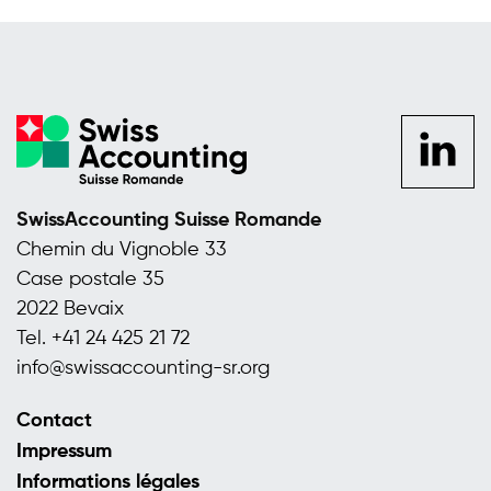
se
rendre
sur la
page
SwissAccounting Suisse Romande
LinkedIn
Chemin du Vignoble 33
de
Case postale 35
SwissAcc
2022 Bevaix
Suisse
Tel.
+41 24 425 21 72
Romande
info@
swissaccounting-sr.org
Contact
Impressum
Informations légales